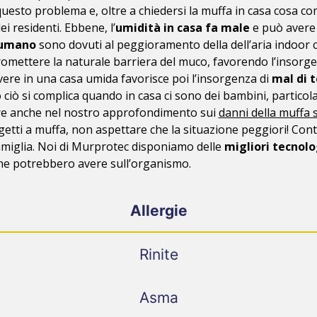
n questo problema e, oltre a chiedersi la muffa in casa cosa
i residenti. Ebbene, l’
umidità in casa fa male
e può avere 
o umano
sono dovuti al peggioramento della dell’aria indoor con
romettere la naturale barriera del muco, favorendo l’insorge
 Vivere in una casa umida favorisce poi l’insorgenza di
mal di 
o ciò si complica quando in casa ci sono dei bambini, partico
ere anche nel nostro approfondimento sui
danni della muffa 
getti a muffa, non aspettare che la situazione peggiori! Cont
 famiglia. Noi di Murprotec disponiamo delle
migliori tecnolo
he potrebbero avere sull’organismo.
Allergie
Rinite
Asma