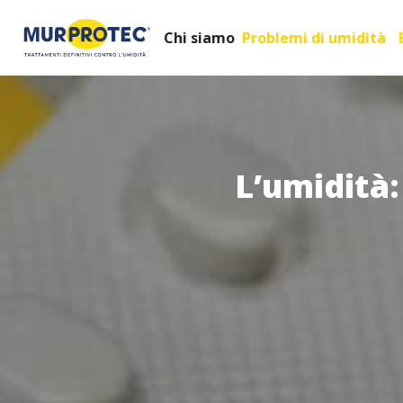
Chi siamo
Problemi di umidità
L’umidità: