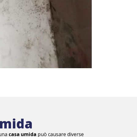
umida
 una
casa umida
può causare diverse