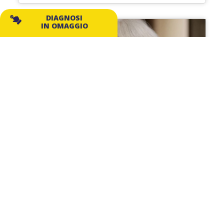
DIAGNOSI
IN OMAGGIO
Come una Casa di Fornacette
(PI) ha eliminato l’umidità con
Murprotec
In questa video testimonianza, una signora
residente a Fornacette, in provincia di Pisa,
racconta la sua esperienza con un grave
problema di umidità ambientale.