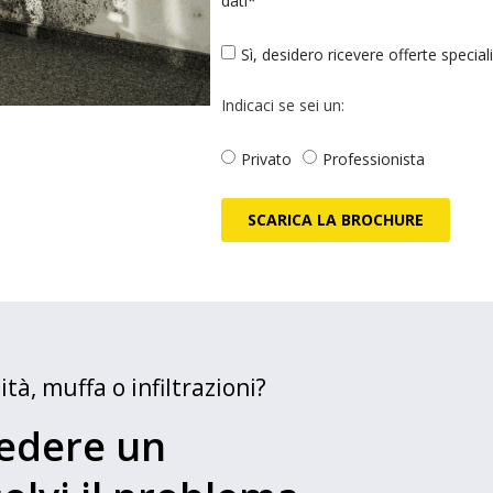
dati*
Sì, desidero ricevere offerte speci
Indicaci se sei un:
Privato
Professionista
SCARICA LA BROCHURE
tà, muffa o infiltrazioni?
vedere un