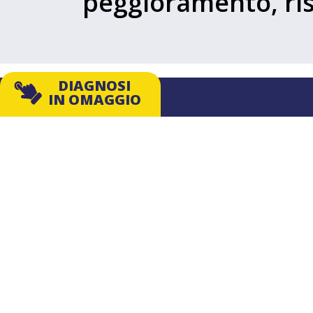
peggioramento, ris
DIAGNOSI
IN OMAGGIO
Con oltre 70 anni di esperienza internaziona
settore, siamo all’avanguardia nel fornire ai 
le soluzioni definitive più efficaci e durature
DIAGNOSI IN OMAGGIO