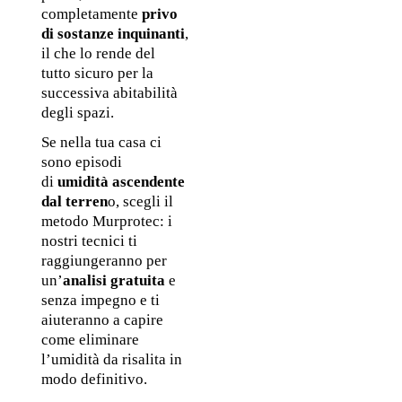
completamente
 privo 
di sostanze inquinanti
, 
il che lo rende
del 
tutto
sicuro per la 
successiva abitabilità 
degli spazi.
Se nella tua casa ci 
sono episodi 
di 
umidità ascendente 
dal terren
o, scegli il 
metodo Murprotec: i 
nostri tecnici ti 
raggiungeranno per 
un’
analisi gratuita 
e 
senza impegno e ti 
aiuteranno a capire 
come eliminare 
l’umidità da risalita in 
modo definitivo.