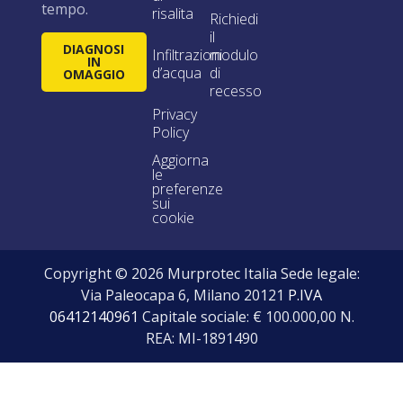
tempo.
risalita
Richiedi
il
DIAGNOSI
Infiltrazioni
modulo
IN
d’acqua
di
OMAGGIO
recesso
Privacy
Policy
Aggiorna
le
preferenze
sui
cookie
Copyright © 2026 Murprotec Italia Sede legale:
Via Paleocapa 6, Milano 20121
P.IVA
06412140961
Capitale sociale: € 100.000,00 N.
REA: MI-1891490