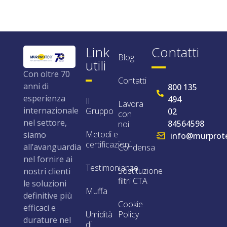
Link
Contatti
Blog
utili
Con oltre 70
Contatti
anni di
800 135
esperienza
494
Il
Lavora
internazionale
Gruppo
02
con
nel settore,
84564598
noi
Metodi e
siamo
info@murprote
certificazioni
all’avanguardia
Condensa
nel fornire ai
Testimonianze
Sostituzione
nostri clienti
filtri CTA
le soluzioni
Muffa
definitive più
Cookie
efficaci e
Umidità
Policy
durature nel
di