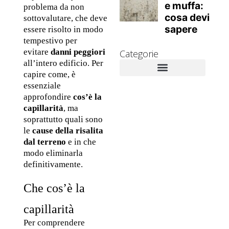
problema da non 
sottovalutare, che deve 
essere risolto in modo 
tempestivo per 
evitare 
danni peggiori
Categorie
all’intero edificio. Per 
capire come, è 
essenziale 
Novità Aziendali
Approfondimenti tecnici
Muffa e danni alla salute
Rimedi contro la muffa
approfondire 
cos’è la 
capillarità
, ma 
soprattutto quali sono 
le 
cause della risalita 
dal terreno
 e in che 
modo eliminarla 
definitivamente. 
Che cos’è la 
capillarità
Per comprendere 