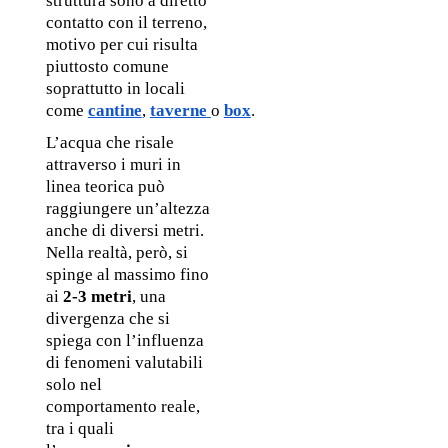
struttura sono a diretto 
contatto con il terreno, 
motivo per cui risulta 
piuttosto comune 
soprattutto in locali 
come 
cantine
, 
taverne
o 
box
. 
L’acqua che risale 
attraverso i muri in 
linea teorica può 
raggiungere un’altezza 
anche di diversi metri. 
Nella realtà, però, si 
spinge al massimo fino 
ai
 2-3 metri
, una 
divergenza che si 
spiega con l’influenza 
di fenomeni valutabili 
solo nel 
comportamento reale, 
tra i quali 