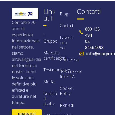
Link
Contatti
Blog
utili
Con oltre 70
Contatti
anni di
800 135
esperienza
494
Il
Lavora
internazionale
Gruppo
02
con
nel settore,
84564598
noi
Metodi e
siamo
info@murprote
certificazioni
all’avanguardia
Condensa
nel fornire ai
Testimonianze
Sostituzione
nostri clienti
filtri CTA
le soluzioni
Muffa
definitive più
Cookie
efficaci e
Umidità
Policy
durature nel
di
tempo.
risalita
Richiedi
il
DIAGNOSI