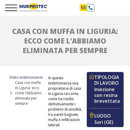
CASA CON MUFFA IN LIGURIA:
ECCO COME L’ABBIAMO
ELIMINATA PER SEMPRE
TIPOLOGIA
Video testimonianze
In questa
DI LAVORO
Casa con muffa
testimonianza una
in Liguria: ecco
proprietaria di casa
Iniezione
come l’abbiamo
in Liguria racconta
con resina
eliminata per
come ha risolto
brevettata
sempre
definitivamente i
problemi di umidità,
tra pareti bagnate,
LUOGO
muffa e infiltrazioni
Sori (GE)
laterali.