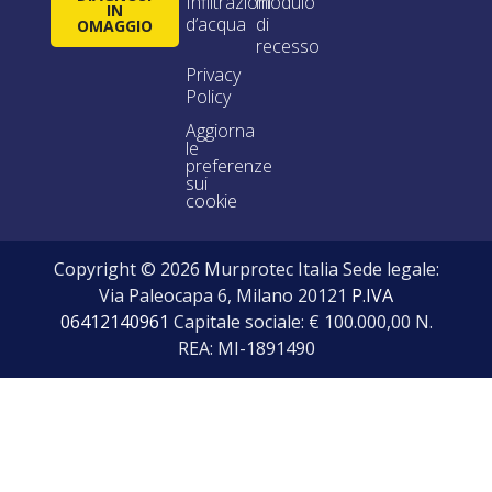
Infiltrazioni
modulo
IN
d’acqua
di
OMAGGIO
recesso
Privacy
Policy
Aggiorna
le
preferenze
sui
cookie
Copyright © 2026 Murprotec Italia Sede legale:
Via Paleocapa 6, Milano 20121
P.IVA
06412140961
Capitale sociale: € 100.000,00 N.
REA: MI-1891490