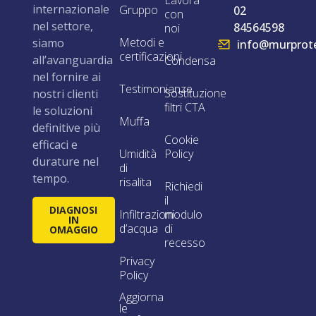
Lavora
internazionale
Gruppo
02
con
nel settore,
84564598
noi
Metodi e
siamo
info@murprote
certificazioni
all’avanguardia
Condensa
nel fornire ai
Testimonianze
Sostituzione
nostri clienti
filtri CTA
le soluzioni
Muffa
definitive più
Cookie
efficaci e
Umidità
Policy
durature nel
di
tempo.
risalita
Richiedi
il
DIAGNOSI
Infiltrazioni
modulo
IN
d’acqua
di
OMAGGIO
recesso
Privacy
Policy
Aggiorna
le