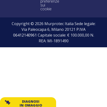
preferenze
sui
cookie
Copyright © 2026 Murprotec Italia Sede legale:
Via Paleocapa 6, Milano 20121
P.IVA
06412140961
Capitale sociale: € 100.000,00 N.
REA: MI-1891490
DIAGNOSI
IN OMAGGIO