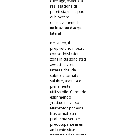
cuvelage, ovvero la
realizzazione di
pareti stagne capaci
di bloccare
definitivamente le
infiltrazioni d’acqua
laterali.
Nel video, il
proprietario mostra
con soddisfazione la
zona in cui sono stati
avviati i lavori:
un’area che, da
subito, è tornata
salubre, asciutta e
pienamente
utilizzabile. Conclude
esprimendo
gratitudine verso
Murprotec per aver
trasformato un
problema serio e
preoccupante in un
ambiente sicuro,