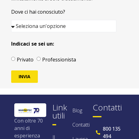
Dove ci hai conosciuto?
Indicaci se sei un:
Privato
Professionista
INVIA
Link
Contatti
Blog
utili
Con oltre 70
Contatti
anni di
800 135
esperienza
494
Il