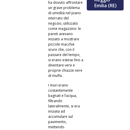
ha dovuto affrontare
Emilia (RE)
un grave problema
di umidità nel piano
interrato del
negozio, utilizzato
come magazzino: le
pareti avevano
iniziato a mostrare
piccole macchie
scure che, con il
passare del tempo,
si erano estese fino a
diventare vere e
proprie chiazze nere
di muffa.
I muri erano
costantemente
bagnati e l’acqua,
filtrando
lateralmente, si era
iniziata ad
accumulare sul
pavimento,
mettendo