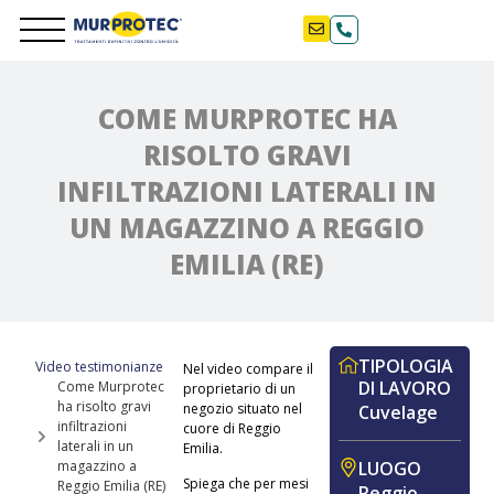
COME MURPROTEC HA
RISOLTO GRAVI
INFILTRAZIONI LATERALI IN
UN MAGAZZINO A REGGIO
EMILIA (RE)
TIPOLOGIA
Video testimonianze
Nel video compare il
DI LAVORO
Come Murprotec
proprietario di un
ha risolto gravi
negozio situato nel
Cuvelage
infiltrazioni
cuore di Reggio
laterali in un
Emilia.
LUOGO
magazzino a
Spiega che per mesi
Reggio Emilia (RE)
Reggio