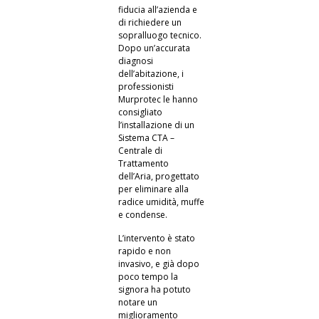
fiducia all’azienda e
di richiedere un
sopralluogo tecnico.
Dopo un’accurata
diagnosi
dell’abitazione, i
professionisti
Murprotec le hanno
consigliato
l’installazione di un
Sistema CTA –
Centrale di
Trattamento
dell’Aria, progettato
per eliminare alla
radice umidità, muffe
e condense.
L’intervento è stato
rapido e non
invasivo, e già dopo
poco tempo la
signora ha potuto
notare un
miglioramento