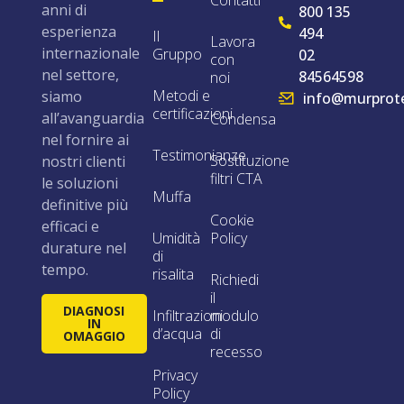
Contatti
anni di
800 135
esperienza
494
Il
Lavora
internazionale
Gruppo
02
con
nel settore,
84564598
noi
Metodi e
siamo
info@murprote
certificazioni
all’avanguardia
Condensa
nel fornire ai
Testimonianze
Sostituzione
nostri clienti
filtri CTA
le soluzioni
Muffa
definitive più
Cookie
efficaci e
Umidità
Policy
durature nel
di
tempo.
risalita
Richiedi
il
DIAGNOSI
Infiltrazioni
modulo
IN
d’acqua
di
OMAGGIO
recesso
Privacy
Policy