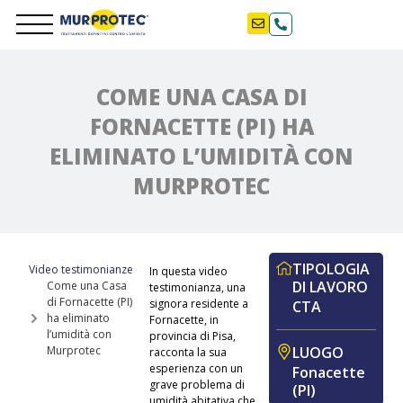
COME UNA CASA DI
FORNACETTE (PI) HA
ELIMINATO L’UMIDITÀ CON
MURPROTEC
TIPOLOGIA
Video testimonianze
In questa video
DI LAVORO
Come una Casa
testimonianza, una
di Fornacette (PI)
signora residente a
CTA
ha eliminato
Fornacette, in
l’umidità con
provincia di Pisa,
LUOGO
Murprotec
racconta la sua
esperienza con un
Fonacette
grave problema di
(PI)
umidità abitativa che