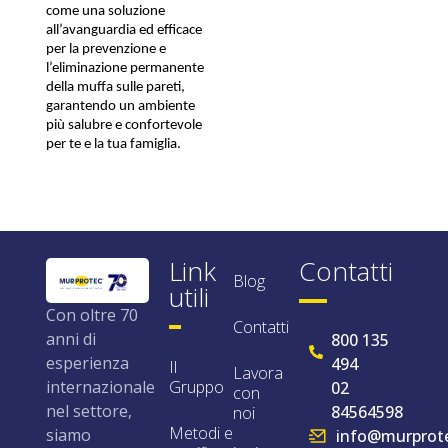
come una soluzione 
all’avanguardia ed efficace 
per la prevenzione e 
l’eliminazione permanente 
della muffa sulle pareti, 
garantendo un ambiente 
più salubre e confortevole 
per te e la tua famiglia.
Link
Contatti
Blog
utili
Con oltre 70
Contatti
anni di
800 135
esperienza
494
Il
Lavora
internazionale
Gruppo
02
con
nel settore,
84564598
noi
Metodi e
siamo
info@murprote