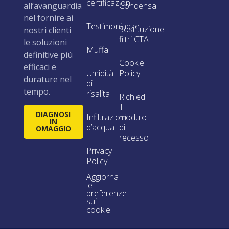
certificazioni
all’avanguardia
Condensa
nel fornire ai
Testimonianze
Sostituzione
nostri clienti
filtri CTA
le soluzioni
Muffa
definitive più
Cookie
efficaci e
Umidità
Policy
durature nel
di
tempo.
risalita
Richiedi
il
DIAGNOSI
Infiltrazioni
modulo
IN
d’acqua
di
OMAGGIO
recesso
Privacy
Policy
Aggiorna
le
preferenze
sui
cookie