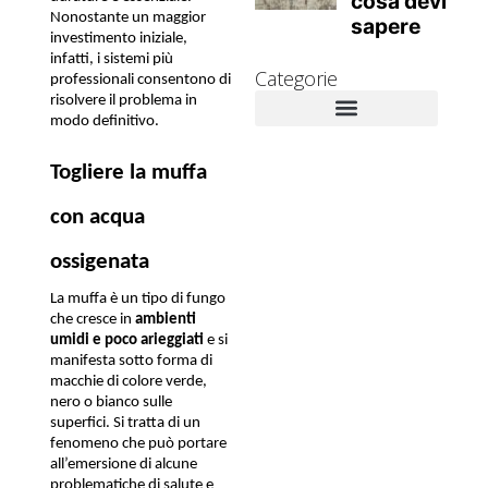
Nonostante un maggior 
investimento iniziale, 
infatti, i sistemi più 
Categorie
professionali consentono di 
risolvere il problema in 
modo definitivo.
Novità Aziendali
Approfondimenti tecnici
Muffa e danni alla salute
Rimedi contro la muffa
Togliere la muffa 
con acqua 
ossigenata
La muffa è un tipo di fungo 
che cresce in
 ambienti 
umidi e poco arieggiati
 e si 
manifesta sotto forma di 
macchie di colore verde, 
nero o bianco sulle 
superfici. Si tratta di un 
fenomeno che può portare 
all’emersione di alcune 
problematiche di salute e 