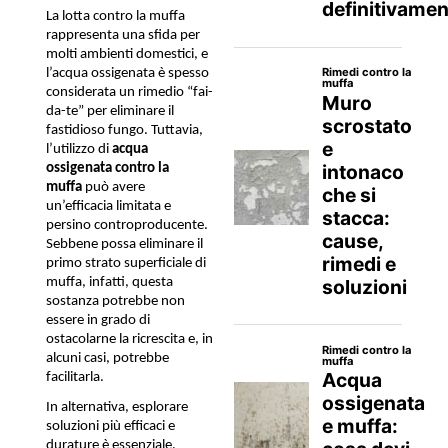
La lotta contro la muffa 
rappresenta una sfida per 
molti ambienti domestici, e 
l’acqua ossigenata è spesso 
considerata un rimedio “fai-
da-te” per eliminare il 
fastidioso fungo. Tuttavia, 
l’utilizzo di 
acqua 
ossigenata contro la 
muffa 
può avere 
un’efficacia limitata e 
persino controproducente. 
Sebbene possa eliminare il 
primo strato superficiale di 
muffa, infatti, questa 
sostanza potrebbe non 
essere in grado di 
ostacolarne la ricrescita e, in 
alcuni casi, potrebbe 
facilitarla. 
In alternativa, esplorare 
soluzioni più efficaci e 
durature è essenziale. 