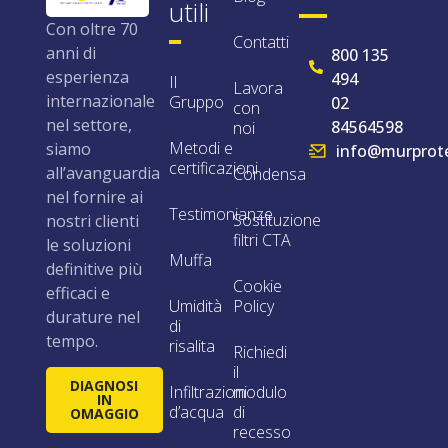
utili
Con oltre 70
Contatti
anni di
800 135
esperienza
494
Il
Lavora
internazionale
Gruppo
02
con
nel settore,
84564598
noi
Metodi e
siamo
info@murprote
certificazioni
all’avanguardia
Condensa
nel fornire ai
Testimonianze
Sostituzione
nostri clienti
filtri CTA
le soluzioni
Muffa
definitive più
Cookie
efficaci e
Umidità
Policy
durature nel
di
tempo.
risalita
Richiedi
il
DIAGNOSI
Infiltrazioni
modulo
IN
d’acqua
di
OMAGGIO
recesso