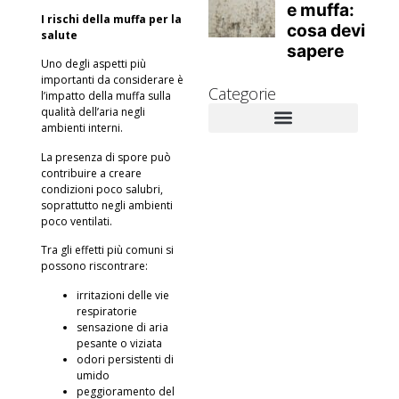
I rischi della muffa per la
salute
Uno degli aspetti più
importanti da considerare è
Categorie
l’impatto della muffa sulla
qualità dell’aria negli
ambienti interni.
Novità Aziendali
Approfondimenti tecnici
Muffa e danni alla salute
Rimedi contro la muffa
La presenza di spore può
contribuire a creare
condizioni poco salubri,
soprattutto negli ambienti
poco ventilati.
Tra gli effetti più comuni si
possono riscontrare:
irritazioni delle vie
respiratorie
sensazione di aria
pesante o viziata
odori persistenti di
umido
peggioramento del