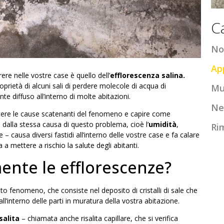
C
No
Ap
ere nelle vostre case è quello dell’
efflorescenza salina.
ietà di alcuni sali di perdere molecole di acqua di
Mu
e diffuso all’interno di molte abitazioni.
Ne
ere le cause scatenanti del fenomeno e capire come
dalla stessa causa di questo problema, cioè l’
umidità
,
Ri
ausa diversi fastidi all’interno delle vostre case e fa calare
a a mettere a rischio la
salute degli abitanti
.
nte le efflorescenze?
o fenomeno, che consiste nel deposito di cristalli di sale che
l’interno delle parti in muratura della vostra abitazione.
salita
– chiamata anche
risalita capillare
, che si verifica