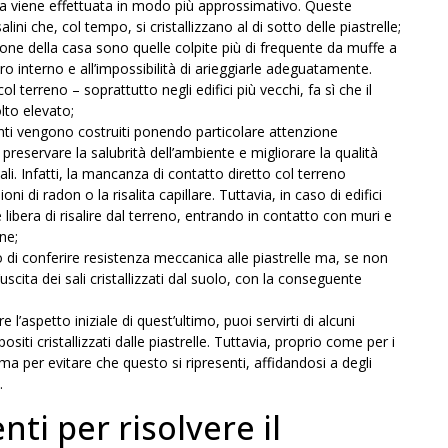
odica viene effettuata in modo più approssimativo. Queste
lini che, col tempo, si cristallizzano al di sotto delle piastrelle;
zone della casa sono quelle colpite più di frequente da muffe a
oro interno e all’impossibilità di arieggiarle adeguatamente.
l terreno – soprattutto negli edifici più vecchi, fa sì che il
lto elevato;
ecenti vengono costruiti ponendo particolare attenzione
reservare la salubrità dell’ambiente e migliorare la qualità
ocali. Infatti, la mancanza di contatto diretto col terreno
 di radon o la risalita capillare. Tuttavia, in caso di edifici
 libera di risalire dal terreno, entrando in contatto con muri e
ne;
lo di conferire resistenza meccanica alle piastrelle ma, se non
cita dei sali cristallizzati dal suolo, con la conseguente
 l’aspetto iniziale di quest’ultimo, puoi servirti di alcuni
iti cristallizzati dalle piastrelle. Tuttavia, proprio come per i
ma per evitare che questo si ripresenti, affidandosi a degli
.
nti per risolvere il