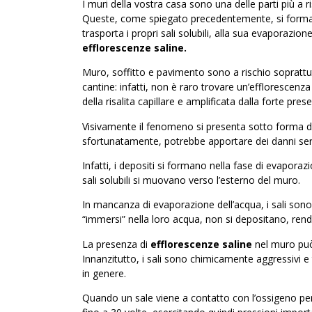
I muri della vostra casa sono una delle parti più a 
Queste, come spiegato precedentemente, si formano 
trasporta i propri sali solubili, alla sua evaporazion
efflorescenze saline.
Muro, soffitto e pavimento sono a rischio sopratt
cantine: infatti, non è raro trovare un’efflorescen
della risalita capillare e amplificata dalla forte pres
Visivamente il fenomeno si presenta sotto forma d
sfortunatamente, potrebbe apportare dei danni seri 
Infatti, i depositi si formano nella fase di evaporazi
sali solubili si muovano verso l’esterno del muro.
In mancanza di evaporazione dell’acqua, i sali sono 
“immersi” nella loro acqua, non si depositano, rend
La presenza di
efflorescenze saline
nel muro può 
Innanzitutto, i sali sono chimicamente aggressivi e
in genere.
Quando un sale viene a contatto con l’ossigeno pe