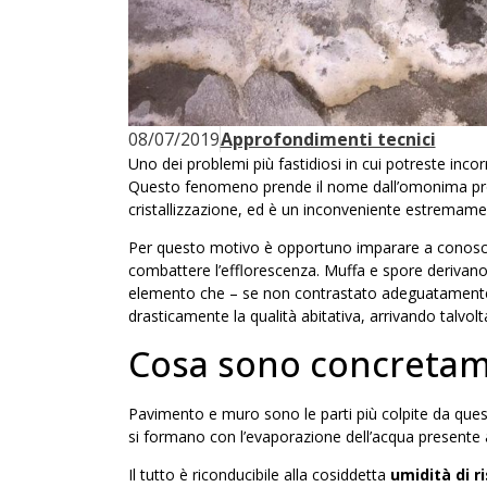
08/07/2019
Approfondimenti tecnici
Uno dei problemi più fastidiosi in cui potreste incorr
Questo fenomeno prende il nome dall’omonima propr
cristallizzazione, ed è un inconveniente estremament
Per questo motivo è opportuno imparare a conosc
combattere l’efflorescenza. Muffa e
spore
derivano 
elemento che – se non contrastato adeguatamente – c
drasticamente la qualità abitativa, arrivando talvolt
Cosa sono concretame
Pavimento e muro sono le parti più colpite da quest
si formano con l’evaporazione dell’acqua presente al
Il tutto è riconducibile alla cosiddetta
umidità di ri