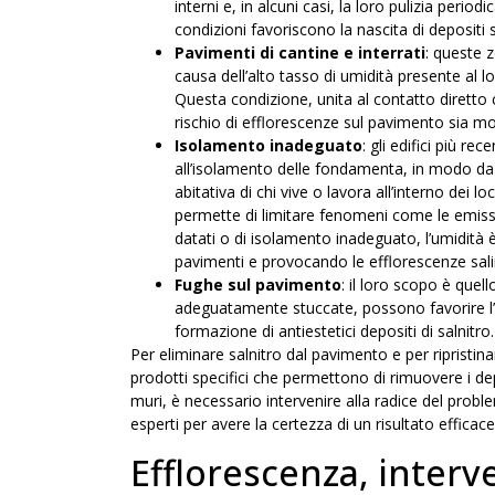
interni e, in alcuni casi, la loro pulizia peri
condizioni favoriscono la nascita di depositi sa
Pavimenti di cantine e interrati
: queste 
causa dell’alto tasso di umidità presente al l
Questa condizione, unita al contatto diretto co
rischio di efflorescenze sul pavimento sia mo
Isolamento inadeguato
: gli edifici più r
all’isolamento delle fondamenta, in modo da p
abitativa di chi vive o lavora all’interno dei l
permette di limitare fenomeni come le emissioni
datati o di isolamento inadeguato, l’umidità è
pavimenti e provocando le efflorescenze sali
Fughe sul pavimento
: il loro scopo è quel
adeguatamente stuccate, possono favorire l’us
formazione di antiestetici depositi di salnitro.
Per eliminare salnitro dal pavimento e per ripristinare
prodotti specifici che permettono di rimuovere i depos
muri, è necessario intervenire alla radice del proble
esperti per avere la certezza di un risultato efficace
Efflorescenza, interve