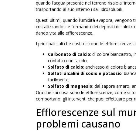
quando l’acqua presente nel terreno risale all’interno 
trasportando al suo interno i sali idrosolubili.
Questi ultimi, quando l’umidità evapora, vengono tra
cristallizzandosi e formando dei
depositi di salnitro
dando vita alle efflorescenze.
I principali sali che costituiscono le efflorescenze s
Carbonato di calcio
: di colore biancastro,
contatto con l’acido;
Solfato di calcio
: anch’esso di colore bianc
Solfati alcalini di sodio e potassio
: bianc
facilmente;
Solfato di magnesio
: dal sapore amaro, an
Ora che sai cosa sono le efflorescenze, come si f
comportano, gli interventi che puoi effettuare per r
Efflorescenze sul mu
problemi causano