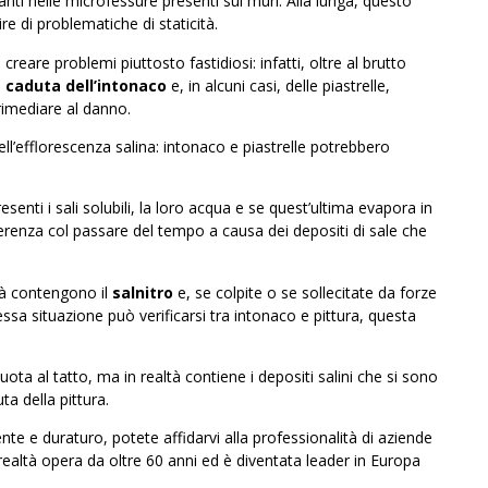
anti nelle microfessure presenti sui muri. Alla lunga, questo
e di problematiche di staticità.
reare problemi piuttosto fastidiosi: infatti, oltre al brutto
a
caduta dell’intonaco
e, in alcuni casi, delle piastrelle,
rimediare al danno.
’efflorescenza salina: intonaco e piastrelle potrebbero
.
esenti i sali solubili, la loro acqua e se quest’ultima evapora in
derenza col passare del tempo a causa dei depositi di sale che
tà contengono il
salnitro
e, se colpite o se sollecitate da forze
ssa situazione può verificarsi tra intonaco e pittura, questa
ta al tatto, ma in realtà contiene i depositi salini che si sono
a della pittura.
nte e duraturo, potete affidarvi alla professionalità di aziende
ealtà opera da oltre 60 anni ed è diventata leader in Europa