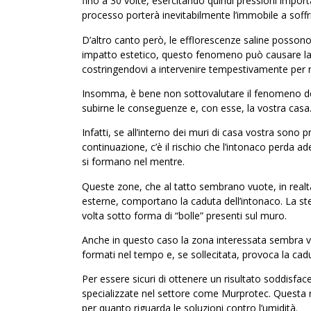
fino a 30 volte, esercitando quindi pressioni import
processo porterà inevitabilmente l’immobile a soffrir
D’altro canto però, le efflorescenze saline possono c
impatto estetico, questo fenomeno può causare l
costringendovi a intervenire tempestivamente per 
Insomma, è bene non sottovalutare il fenomeno dell
subirne le conseguenze e, con esse, la vostra casa
Infatti, se all’interno dei muri di casa vostra sono pr
continuazione, c’è il rischio che l’intonaco perda a
si formano nel mentre.
Queste zone, che al tatto sembrano vuote, in real
esterne, comportano la caduta dell’intonaco. La ste
volta sotto forma di “bolle” presenti sul muro.
Anche in questo caso la zona interessata sembra vuo
formati nel tempo e, se sollecitata, provoca la cadut
Per essere sicuri di ottenere un risultato soddisface
specializzate nel settore come Murprotec. Questa r
per quanto riguarda le soluzioni contro l’umidità.