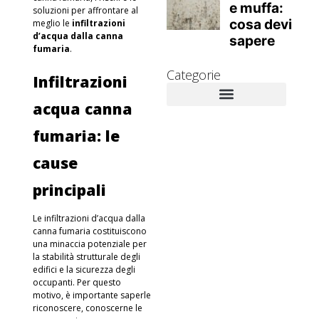
soluzioni per affrontare al
meglio le
infiltrazioni
d’acqua dalla canna
fumaria
.
Categorie
Infiltrazioni
acqua canna
Novità Aziendali
Approfondimenti tecnici
Muffa e danni alla salute
Rimedi contro la muffa
fumaria: le
cause
principali
Le infiltrazioni d’acqua dalla
canna fumaria costituiscono
una minaccia potenziale per
la stabilità strutturale degli
edifici e la sicurezza degli
occupanti. Per questo
motivo, è importante saperle
riconoscere, conoscerne le