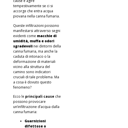
cause e agire
tempestivamente se ci si
accorge che entra acqua
piovana nella canna fumaria.
Queste infiltrazioni possono
manifestarsi attraverso segni
evidenti come
macchie di
umidità, muffa e odori
sgradevoli
nei dintorni della
canna fumaria, ma anche la
caduta di intonaco o la
deformazione di materiali
vicino alla struttura del
camino sono indicatori
cruciali di tale problema. Ma
a cosa è dovuto questo
fenomeno?
Ecco le
principali cause
che
possono provocare
un’infiltrazione d’acqua dalla
canna fumaria:
Guarnizioni
difettose o