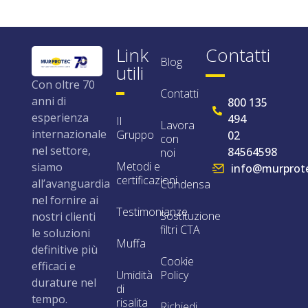
Link
Contatti
Blog
utili
Con oltre 70
Contatti
anni di
800 135
esperienza
494
Il
Lavora
internazionale
Gruppo
02
con
nel settore,
84564598
noi
Metodi e
siamo
info@murprote
certificazioni
all’avanguardia
Condensa
nel fornire ai
Testimonianze
Sostituzione
nostri clienti
filtri CTA
le soluzioni
Muffa
definitive più
Cookie
efficaci e
Umidità
Policy
durature nel
di
tempo.
risalita
Richiedi