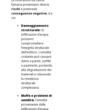
Le infiltrazioni da canna
fumaria presentano diversi
rischi
e potenziali
conseguenze negative
, tra
cui:
Danneggiamento
strutturale:
le
infiltrazioni d’acqua
possono
compromettere
l’integrità strutturale
dell’edificio. L’umidità
costante può causare
danni a pareti, soffitti
e pavimenti, portando
alla degradazione dei
materiali e riducendo
la resistenza
strutturale
complessiva;
Muffa e problemi di
umidità:
l’umidità
proveniente dalle
infiltrazioni d’acqua