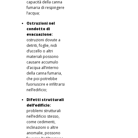
capacità della canna
fumaria di respingere
l’acqua;
Ostruzioni nel
condotto di
evacuazione:
ostruzioni dovute a
detriti, foglie, nidi
d’uccello o altri
materiali possono
causare accumulo
d’acqua all’interno
della canna fumaria,
che poi potrebbe
fuoriuscire e infiltrarsi
nell’edificio;
Difetti strutturali
dell’edificio:
problemi strutturali
nell’edificio stesso,
come cedimenti,
inclinazioni o altre
anomalie, possono