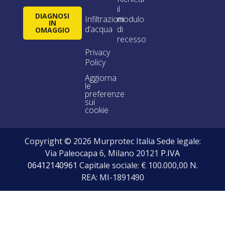
il
DIAGNOSI
Infiltrazioni
modulo
IN
d’acqua
di
OMAGGIO
recesso
Privacy
Policy
Aggiorna
le
preferenze
sui
cookie
Copyright © 2026 Murprotec Italia Sede legale:
Via Paleocapa 6, Milano 20121
P.IVA
06412140961
Capitale sociale: € 100.000,00 N.
REA: MI-1891490