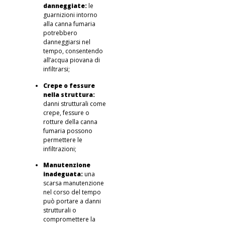
danneggiate:
le
guarnizioni intorno
alla canna fumaria
potrebbero
danneggiarsi nel
tempo, consentendo
all’acqua piovana di
infiltrarsi;
Crepe o fessure
nella struttura:
danni strutturali come
crepe, fessure o
rotture della canna
fumaria possono
permettere le
infiltrazioni;
Manutenzione
inadeguata:
una
scarsa manutenzione
nel corso del tempo
può portare a danni
strutturali o
compromettere la