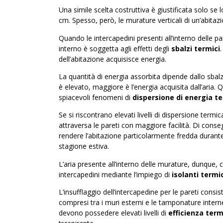
Una simile scelta costruttiva è giustificata solo se l
cm. Spesso, però, le murature verticali di un’abit
Quando le intercapedini presenti all’interno delle p
interno è soggetta agli effetti degli
sbalzi termici
.
dell’abitazione acquisisce energia.
La quantità di energia assorbita dipende dallo sba
è elevato, maggiore è l’energia acquisita dall’aria.
spiacevoli fenomeni di
dispersione di energia t
Se si riscontrano elevati livelli di dispersione termic
attraversa le pareti con maggiore facilità. Di con
rendere l’abitazione particolarmente fredda durant
stagione estiva.
L’aria presente all’interno delle murature, dunque, 
intercapedini mediante l’impiego di
isolanti termic
L’insufflaggio dell’intercapedine per le pareti consis
compresi tra i muri esterni e le tamponature interne d
devono possedere elevati livelli di
efficienza term