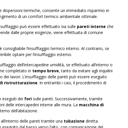
le dispersioni termiche, consente un immediato risparmio in
ungimento di un comfort termico ambientale ottimale.
insufflaggio può essere effettuato sia sulle
pareti interne
che
dipende dalle proprie esigenze, viene effettuata di comune
onsigliabile l’insufflaggio termico interno. Al contrario, se
feribile optare per l’insufflaggio esterno.
fflaggio dell’
intercapedine umidità
, se effettuato all’interno o
iene completato in
tempo breve
, tanto da evitare agli inquilini
ei lavori. L’insufflaggio delle pareti può essere eseguito
di ristrutturazione
. In entrambi i casi, il procedimento di
 eseguiti dei
fori
sulle pareti. Successivamente, tramite
oni delle intercapedini interne alle mura. La
macchina di
terno dell’abitazione.
 all’interno delle pareti tramite una
tubazione
diretta.
ne eseguito dal basso verso l’alto, con comunicazione del