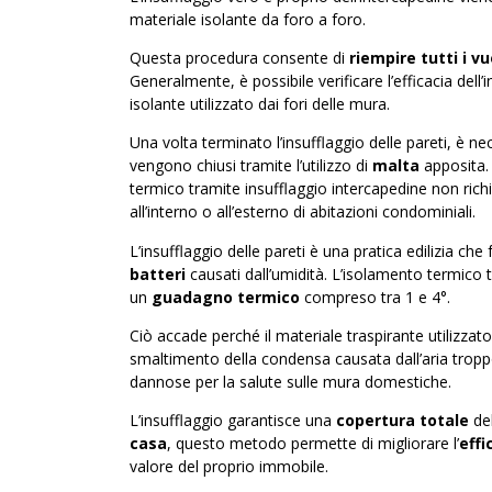
materiale isolante da foro a foro.
Questa procedura consente di
riempire tutti i v
Generalmente, è possibile verificare l’efficacia dell
isolante utilizzato dai fori delle mura.
Una volta terminato l’insufflaggio delle pareti, è n
vengono chiusi tramite l’utilizzo di
malta
apposita. 
termico tramite insufflaggio intercapedine non ri
all’interno o all’esterno di abitazioni condominiali.
L’insufflaggio delle pareti è una pratica edilizia c
batteri
causati dall’umidità. L’isolamento termico t
un
guadagno termico
compreso tra 1 e 4°.
Ciò accade perché il materiale traspirante utilizzato 
smaltimento della condensa causata dall’aria tropp
dannose per la salute sulle mura domestiche.
L’insufflaggio garantisce una
copertura totale
del
casa
, questo metodo permette di migliorare l’
effi
valore del proprio immobile.