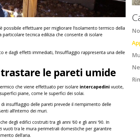
C
 è possibile effettuare per migliorare l’isolamento termico della
No
na particolare tecnica edilizia che consente di isolare
Ap
e dagli effetti immediati, l’insufflaggio rappresenta una delle
Mu
Ne
ntrastare le pareti umide
Ri
termico che viene effettuato per isolare
intercapedini
vuote,
uperfici piane, come le superfici dei solai.
 di insufflaggio delle pareti prevede il riempimento delle
nti all’interno dei muri.
degli edifici costruiti tra gli anni ‘60 e gli anni ‘90. In
azi vuoti tra le mura perimetrali domestiche per garantire
mento dell’aria.