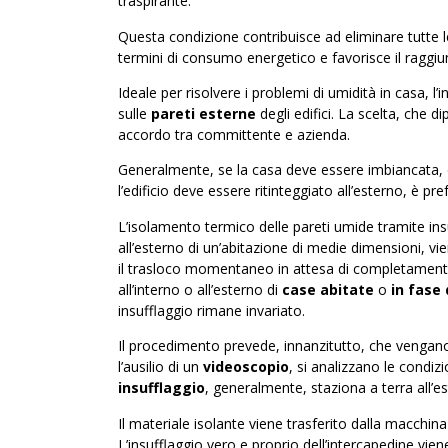
traspirante.
Questa condizione contribuisce ad eliminare tutte 
termini di consumo energetico e favorisce il raggi
Ideale per risolvere i problemi di umidità in casa, l’
sulle
pareti esterne
degli edifici. La scelta, che 
accordo tra committente e azienda.
Generalmente, se la casa deve essere imbiancata, è c
l’edificio deve essere ritinteggiato all’esterno, è pre
L’isolamento termico delle pareti umide tramite insu
all’esterno di un’abitazione di medie dimensioni, v
il trasloco momentaneo in attesa di completamento d
all’interno o all’esterno di
case abitate
o
in fase 
insufflaggio rimane invariato.
Il procedimento prevede, innanzitutto, che vengano
l’ausilio di un
videoscopio
, si analizzano le condizi
insufflaggio
, generalmente, staziona a terra all’es
Il materiale isolante viene trasferito dalla macchina
L’insufflaggio vero e proprio dell’intercapedine vie