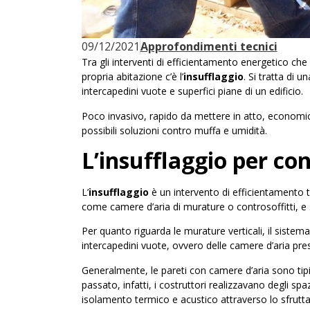
09/12/2021
Approfondimenti tecnici
Tra gli interventi di efficientamento energetico che
propria abitazione c’è l’
insufflaggio
. Si tratta di u
intercapedini vuote e superfici piane di un edificio.
Poco invasivo, rapido da mettere in atto, economico 
possibili soluzioni contro muffa e umidità.
L’insufflaggio per co
L’
insufflaggio
è un intervento di efficientamento 
come camere d’aria di murature o controsoffitti, e s
Per quanto riguarda le murature verticali, il sistema
intercapedini vuote, ovvero delle camere d’aria prese
Generalmente, le pareti con camere d’aria sono tipiche 
passato, infatti, i costruttori realizzavano degli sp
isolamento termico e acustico attraverso lo sfrutta