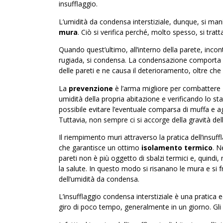
insufflaggio.
L’umidità da condensa interstiziale, dunque, si manife
mura
. Ciò si verifica perché, molto spesso, si trat
Quando quest’ultimo, all’interno della parete, incon
rugiada, si condensa. La condensazione comporta un
delle pareti e ne causa il deterioramento, oltre che
La
prevenzione
è l’arma migliore per combattere
umidità della propria abitazione e verificando lo stato
possibile evitare l’eventuale comparsa di muffa e agire
Tuttavia, non sempre ci si accorge della gravità de
Il riempimento muri attraverso la pratica dell’insuf
che garantisce un ottimo
isolamento termico
. N
pareti non è più oggetto di sbalzi termici e, quindi,
la salute. In questo modo si risanano le mura e si fr
dell’umidità da condensa.
L’insufflaggio condensa interstiziale è una pratica
giro di poco tempo, generalmente in un giorno. Gli 