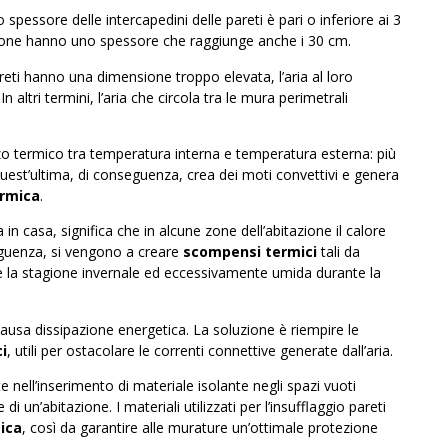
o spessore delle intercapedini delle pareti è pari o inferiore ai 3
azione hanno uno spessore che raggiunge anche i 30 cm.
areti hanno una dimensione troppo elevata, l’aria al loro
 In altri termini, l’aria che circola tra le mura perimetrali
lzo termico tra temperatura interna e temperatura esterna: più
 Quest’ultima, di conseguenza, crea dei moti convettivi e genera
ermica
.
a in casa, significa che in alcune zone dell’abitazione il calore
seguenza, si vengono a creare
scompensi termici
tali da
e la stagione invernale ed eccessivamente umida durante la
causa dissipazione energetica. La soluzione è riempire le
i
, utili per ostacolare le correnti connettive generate dall’aria.
te nell’inserimento di materiale isolante negli spazi vuoti
i un’abitazione. I materiali utilizzati per l’insufflaggio pareti
ica
, così da garantire alle murature un’ottimale protezione