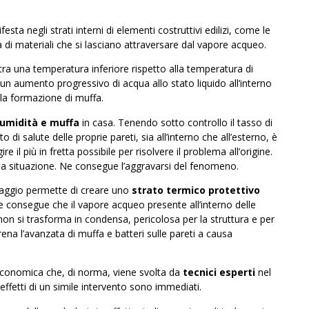
sta negli strati interni di elementi costruttivi edilizi, come le
ta di materiali che si lasciano attraversare dal vapore acqueo.
tra una temperatura inferiore rispetto alla temperatura di
 aumento progressivo di acqua allo stato liquido all’interno
 la formazione di muffa.
umidità e muffa
in casa. Tenendo sotto controllo il tasso di
 di salute delle proprie pareti, sia all’interno che all’esterno, è
 il più in fretta possibile per risolvere il problema all’origine.
lla situazione. Ne consegue l’aggravarsi del fenomeno.
flaggio permette di creare uno
strato termico protettivo
e consegue che il vapore acqueo presente all’interno delle
 non si trasforma in condensa, pericolosa per la struttura e per
ena l’avanzata di muffa e batteri sulle pareti a causa
 economica che, di norma, viene svolta da
tecnici esperti
nel
effetti di un simile intervento sono immediati.