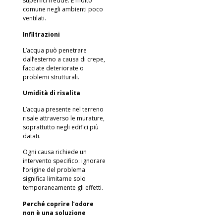
superfici fredde. È molto
comune negli ambienti poco
ventilati.
Infiltrazioni
L’acqua può penetrare
dall’esterno a causa di crepe,
facciate deteriorate o
problemi strutturali.
Umidità di risalita
L’acqua presente nel terreno
risale attraverso le murature,
soprattutto negli edifici più
datati.
Ogni causa richiede un
intervento specifico: ignorare
l’origine del problema
significa limitarne solo
temporaneamente gli effetti.
Perché coprire l’odore
non è una soluzione