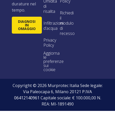
Umidità
Policy
durature nel
di
tempo.
risalita
Richiedi
il
DIAGNOSI
Infiltrazioni
modulo
IN
d’acqua
di
OMAGGIO
recesso
Privacy
Policy
Aggiorna
le
preferenze
sui
cookie
Copyright © 2026 Murprotec Italia Sede legale:
Via Paleocapa 6, Milano 20121
P.IVA
06412140961
Capitale sociale: € 100.000,00 N.
REA: MI-1891490