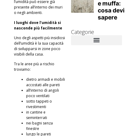
l’umidità può essere già
presente all’interno dei muri
o negli ambienti.
I luoghi dove l’umidità si
nasconde più facilmente
Categorie
Uno degli aspetti più insidiosi
dell’umidità è la sua capacità
di svilupparsi in zone poco
Novità Aziendali
Approfondimenti tecnici
Muffa e danni alla salute
Rimedi contro la muffa
visibili della casa.
Tra le aree più a rischio
troviamo:
dietro armadi e mobili
accostati alle pareti
all’interno di angoli
poco ventilati
sotto tappeti o
rivestimenti
in cantine e
seminterrati
nei bagni senza
finestre
lungo le pareti