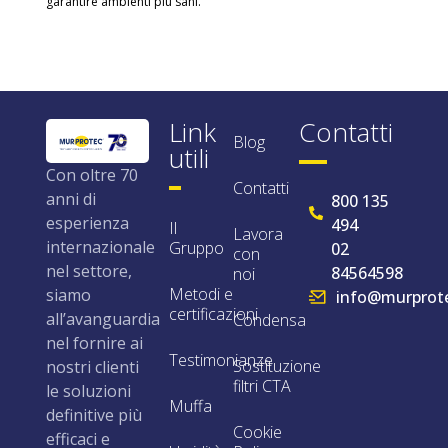
garantire ambienti più sani.
Link
Contatti
Blog
utili
Con oltre 70
Contatti
anni di
800 135
esperienza
494
Il
Lavora
internazionale
Gruppo
02
con
nel settore,
84564598
noi
Metodi e
siamo
info@murprote
certificazioni
all’avanguardia
Condensa
nel fornire ai
Testimonianze
Sostituzione
nostri clienti
filtri CTA
le soluzioni
Muffa
definitive più
Cookie
efficaci e