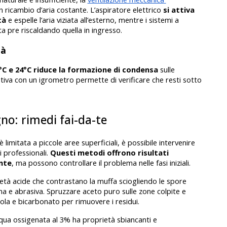
 ricambio d’aria costante. L’aspiratore elettrico 
si attiva 
tà
 e espelle l’aria viziata all’esterno, mentre i sistemi a 
ta pre riscaldando quella in ingresso. 
tà
C e 24°C riduce la formazione di condensa
 sulle 
tiva con un igrometro permette di verificare che resti sotto 
no: rimedi fai-da-te
imitata a piccole aree superficiali, è possibile intervenire 
 professionali. 
Questi metodi offrono risultati 
nte
, ma possono controllare il problema nelle fasi iniziali.
età acide che contrastano la muffa sciogliendo le spore 
ina e abrasiva. Spruzzare aceto puro sulle zone colpite e 
zola e bicarbonato per rimuovere i residui.
cqua ossigenata al 3% ha proprietà sbiancanti e 