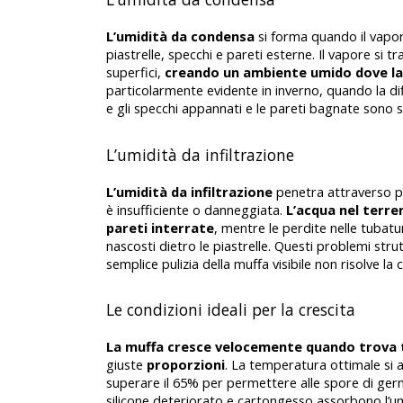
L’umidità da condensa
 si forma quando il vapo
piastrelle, specchi e pareti esterne. Il vapore si t
superfici, 
creando un ambiente umido dove la
particolarmente evidente in inverno, quando la di
e gli specchi appannati e le pareti bagnate sono se
L’umidità da infiltrazione
L’umidità da infiltrazione 
penetra attraverso p
è insufficiente o danneggiata.
 L’acqua nel terre
pareti interrate
, mentre le perdite nelle tubatu
nascosti dietro le piastrelle. Questi problemi strut
semplice pulizia della muffa visibile non risolve la 
Le condizioni ideali per la crescita
La muffa cresce velocemente quando trova
giuste 
proporzioni
. La temperatura ottimale si a
superare il 65% per permettere alle spore di germi
silicone deteriorato e cartongesso assorbono l’umi