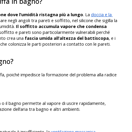
ffa in bagno?
ne dove l’umidità ristagna più a lungo
. La 
doccia e la 
e negli angoli tra pareti e soffitto, nel silicone che sigilla la 
umidità. 
Il soffitto accumula vapore che condensa 
 soffitto e pareti sono particolarmente vulnerabili perché 
nto crea una
 fascia umida all’altezza del battiscopa
, e i 
e colonizza le parti posteriori a contatto con le pareti.
gno?
fa, poiché impedisce la formazione del problema alla radice 
 o il bagno permette al vapore di uscire rapidamente, 
zione dell’aria tra bagno e altri ambienti. 
aturale è insufficiente, la 
ventilazione meccanica 