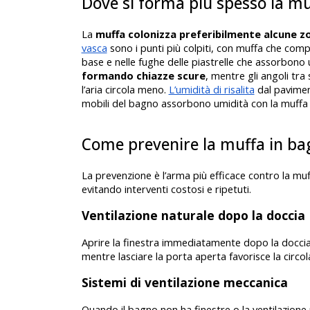
Dove si forma più spesso la mu
La 
muffa colonizza preferibilmente alcune zo
vasca
 sono i punti più colpiti, con muffa che compar
base e nelle fughe delle piastrelle che assorbono 
formando chiazze scure
, mentre gli angoli tra
l’aria circola meno. 
L’umidità di risalita
 dal pavime
mobili del bagno assorbono umidità con la muffa ch
Come prevenire la muffa in ba
La prevenzione è l’arma più efficace contro la muf
evitando interventi costosi e ripetuti. 
Ventilazione naturale dopo la doccia
Aprire la finestra immediatamente dopo la doccia
mentre lasciare la porta aperta favorisce la circola
Sistemi di ventilazione meccanica
Quando il bagno non ha finestre o la ventilazione n