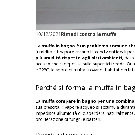
10/12/2021
Rimedi contro la muffa
La 
muffa in bagno è un problema comune che 
l’umidità e il vapore creano le condizioni ideali per
più umidità rispetto agli altri ambienti
, dato
acqueo che si deposita sulle superfici fredde. Qua
e 32°C, le spore di muffa trovano l’habitat perfe
Perché si forma la muffa in ba
La 
muffa compare in bagno per una combinaz
sua crescita. Il vapore acqueo si accumula durante
impedisce all’umidità di disperdersi naturalmente
proliferazione di funghi e batteri.
L’umidità da condensa