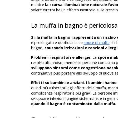
mentre 
la scarsa illuminazione naturale favo
solare diretta ha un effetto inibitorio sulla crescit
La muffa in bagno è pericolosa 
Sì, la muffa in bagno rappresenta un rischio 
è prolungata e quotidiana. Le 
spore di muffa
 si d
bagno, 
causando irritazioni e reazioni allerg
Problemi respiratori e allergie.
 Le 
spore inal
respiro affannoso, mentre le persone con asma pos
sviluppano sintomi come congestione nasal
continuativa può portare allo sviluppo di nuove se
Effetti su bambini e anziani. I bambini hann
quindi più vulnerabili agli effetti della muffa, mentr
complicanze respiratorie più gravi. Le persone 
sviluppare infezioni fungine sistemiche, e in gener
quando il bagno è contaminato dalla muffa.