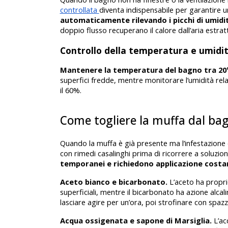
controllata 
diventa indispensabile per garantire un
automaticamente rilevando i picchi di umidi
doppio flusso recuperano il calore dall’aria estrat
Controllo della temperatura e umidi
Mantenere la temperatura del bagno tra 20°
superfici fredde, mentre monitorare l’umidità rela
il 60%. 
Come togliere la muffa dal bag
Quando la muffa è già presente ma l’infestazione è l
con rimedi casalinghi prima di ricorrere a soluzioni
temporanei e richiedono applicazione costa
Aceto bianco e bicarbonato.
 L’aceto ha propri
superficiali, mentre il bicarbonato ha azione alcal
lasciare agire per un’ora, poi strofinare con spaz
Acqua ossigenata e sapone di Marsiglia.
 L’a