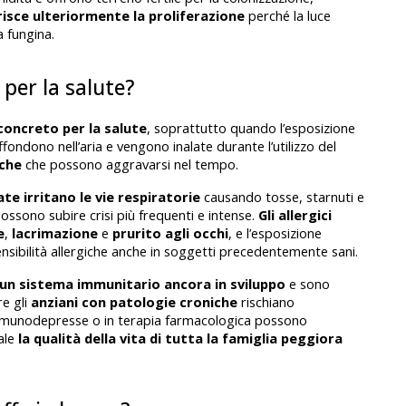
risce ulteriormente la proliferazione 
perché la luce 
a fungina.
per la salute?
concreto per la salute
, soprattutto quando l’esposizione 
iffondono nell’aria e vengono inalate durante l’utilizzo del 
iche
 che possono aggravarsi nel tempo.
ate irritano le vie respiratorie
 causando tosse, starnuti e 
sono subire crisi più frequenti e intense. 
Gli allergici 
e
, 
lacrimazione 
e 
prurito agli occhi
, e l’esposizione 
nsibilità allergiche anche in soggetti precedentemente sani.
o un sistema immunitario ancora in sviluppo
 e sono 
e gli 
anziani con patologie croniche 
rischiano 
immunodepresse o in terapia farmacologica possono 
ale 
la qualità della vita di tutta la famiglia peggiora 