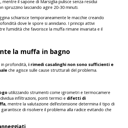
 mentre il sapone di Marsiglia pulisce senza residui 
con spruzzino lasciando agire 20-30 minuti.
ggina schiarisce temporaneamente le macchie creando 
ofondità dove le spore si annidano. I principi attivi 
l’umidità che favorisce la muffa rimane invariata e il 
nte la muffa in bagno
in profondità, 
i rimedi casalinghi non sono sufficienti e 
ale 
che agisce sulle cause strutturali del problema.
uogo
 utilizzando strumenti come igrometri e termocamere 
dividua infiltrazioni, ponti termici e 
difetti di 
ffa
, mentre la valutazione dell’estensione determina il tipo di 
garantisce di risolvere il problema alla radice evitando che 
anneggiati