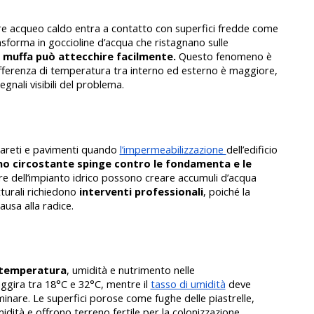
re acqueo caldo entra a contatto con superfici fredde come 
rasforma in goccioline d’acqua che ristagnano sulle 
 muffa può attecchire facilmente.
 Questo fenomeno è 
fferenza di temperatura tra interno ed esterno è maggiore, 
gnali visibili del problema.
areti e pavimenti quando 
l’impermeabilizzazione 
dell’edificio 
no circostante spinge contro le fondamenta e le 
re dell’impianto idrico possono creare accumuli d’acqua 
turali richiedono 
interventi professionali
, poiché la 
causa alla radice.
 temperatura
, umidità e nutrimento nelle 
ggira tra 18°C e 32°C, mentre il 
tasso di umidità
 deve 
nare. Le superfici porose come fughe delle piastrelle, 
dità e offrono terreno fertile per la colonizzazione, 