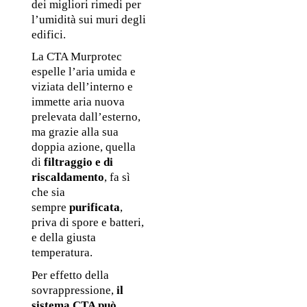
dei migliori rimedi per 
l’umidità sui muri degli 
edifici. 
La CTA Murprotec 
espelle l’aria umida e 
viziata dell’interno e 
immette aria nuova 
prelevata dall’esterno, 
ma grazie alla sua 
doppia azione, quella 
di 
filtraggio e di 
riscaldamento
, fa sì 
che sia 
sempre 
purificata
, 
priva di spore e batteri, 
e della giusta 
temperatura. 
Per effetto della 
sovrappressione, 
il 
sistema CTA può 