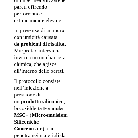
di impermeabilizzare le 
pareti offrendo 
performance 
estremamente elevate.
In presenza di un muro 
con umidità causata 
da 
problemi di risalita
, 
Murprotec interviene 
invece con una barriera 
chimica, che agisce 
all’interno delle pareti. 
Il protocollo consiste 
nell’iniezione a 
pressione di 
un 
prodotto siliconico
, 
la cosiddetta 
Formula 
MSC+ 
(
Microemulsioni 
Siliconiche 
Concentrate
), che 
penetra nei materiali da 