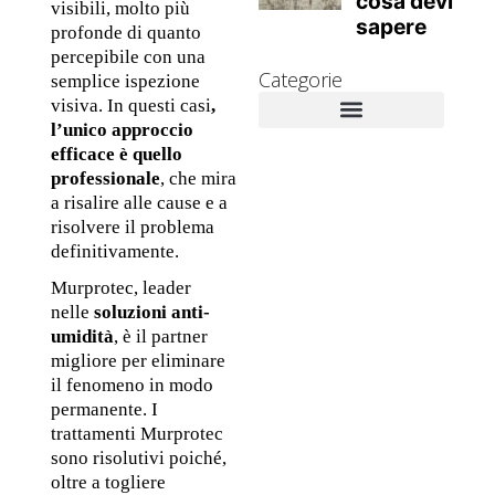
visibili, molto più 
profonde di quanto 
percepibile con una 
Categorie
semplice ispezione 
visiva. In questi casi
, 
l’unico approccio 
Novità Aziendali
Approfondimenti tecnici
Muffa e danni alla salute
Rimedi contro la muffa
efficace è quello 
professionale
, che mira 
a risalire alle cause e a 
risolvere il problema 
definitivamente. 
Murprotec, leader 
nelle 
soluzioni anti-
umidità
, è il partner 
migliore per eliminare 
il fenomeno in modo 
permanente. I 
trattamenti Murprotec 
sono risolutivi poiché, 
oltre a togliere 