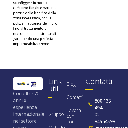
sconfiggere in modo
definitivo funghi e batteri, a
partire dalla bonifica della
zona interessata, con la
pulizia meccanica del muro,
fino al trattamento di
macchie e danni strutturali,
garantendo una perfetta
impermeabilizzazione.
Link
Contatti
Blog
utili
Con oltre 70
Contatti
anni di
800 135
esperienza
494
Il
Lavora
internazionale
Gruppo
02
con
nel settore,
84564598
noi
Metodi e
siamo