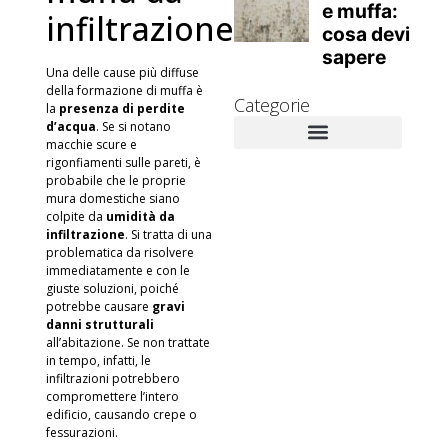
infiltrazione
Una delle cause più diffuse
della formazione di muffa è
Categorie
la
presenza di perdite
d’acqua
. Se si notano
macchie scure e
rigonfiamenti sulle pareti, è
Novità Aziendali
Approfondimenti tecnici
Muffa e danni alla salute
Rimedi contro la muffa
probabile che le proprie
mura domestiche siano
colpite da
umidità da
infiltrazione
. Si tratta di una
problematica da risolvere
immediatamente e con le
giuste soluzioni, poiché
potrebbe causare
gravi
danni strutturali
all’abitazione. Se non trattate
in tempo, infatti, le
infiltrazioni potrebbero
compromettere l’intero
edificio, causando crepe o
fessurazioni.