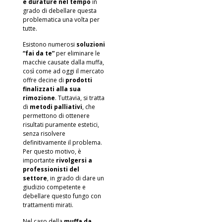
e durature nel tempo
in
grado di debellare questa
problematica una volta per
tutte.
Esistono numerosi
soluzioni
“fai da te”
per eliminare le
macchie causate dalla muffa,
così come ad oggi il mercato
offre decine di
prodotti
finalizzati alla sua
rimozione
. Tuttavia, si tratta
di
metodi palliativi
, che
permettono di ottenere
risultati puramente estetici,
senza risolvere
definitivamente il problema.
Per questo motivo, è
importante
rivolgersi a
professionisti del
settore
, in grado di dare un
giudizio competente e
debellare questo fungo con
trattamenti mirati.
Nel caso della
muffa da