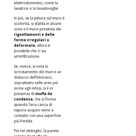
elettrodomestici, come la
lavatrice o la lavastoviglie.
In più, se la pittura sul muro è
scolorita, si sfalda in alcune
zone e il muro presenta dei
rigonfiamenti
e delle
forme irregolari o
deformate
, allora è
possibile che ci sia
un’infiltrazione.
Se, invece, si nota lo
scrostamento dei muri e un
distacco dell’intonaco,
soprattutto nelle aree più
vicine agli infissi, si è in
presenza di
muffa da
condensa
, che si forma
quando l’aria carica di
vapore acqueo viene a
contatto con una superficie
più fredda.
Più nel dettaglio, la parete