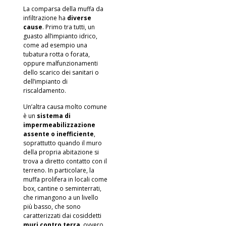
La comparsa della muffa da
infiltrazione ha
diverse
cause
. Primo tra tutti, un
guasto all’impianto idrico,
come ad esempio una
tubatura rotta o forata,
oppure malfunzionamenti
dello scarico dei sanitari o
dell’impianto di
riscaldamento.
Un’altra causa molto comune
è un
sistema di
impermeabilizzazione
assente o inefficiente
,
soprattutto quando il muro
della propria abitazione si
trova a diretto contatto con il
terreno. In particolare, la
muffa prolifera in locali come
box
,
cantine
o seminterrati,
che rimangono a un livello
più basso, che sono
caratterizzati dai cosiddetti
muri contro terra
, ovvero