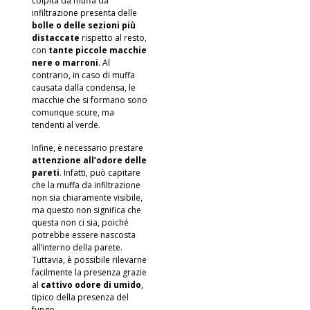
colpita da muffa da
infiltrazione presenta delle
bolle o delle sezioni più
distaccate
rispetto al resto,
con
tante piccole macchie
nere o marroni
. Al
contrario, in caso di muffa
causata dalla condensa, le
macchie che si formano sono
comunque scure, ma
tendenti al verde.
Infine, è necessario prestare
attenzione all’odore delle
pareti
. Infatti, può capitare
che la muffa da infiltrazione
non sia chiaramente visibile,
ma questo non significa che
questa non ci sia, poiché
potrebbe essere nascosta
all’interno della parete.
Tuttavia, è possibile rilevarne
facilmente la presenza grazie
al
cattivo odore di umido
,
tipico della presenza del
fungo.