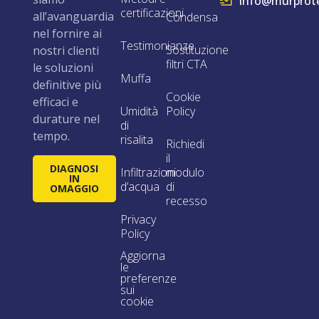
info@murprote
certificazioni
all’avanguardia
Condensa
nel fornire ai
Testimonianze
Sostituzione
nostri clienti
filtri CTA
le soluzioni
Muffa
definitive più
Cookie
efficaci e
Umidità
Policy
durature nel
di
tempo.
risalita
Richiedi
il
DIAGNOSI
Infiltrazioni
modulo
IN
d’acqua
di
OMAGGIO
recesso
Privacy
Policy
Aggiorna
le
preferenze
sui
cookie