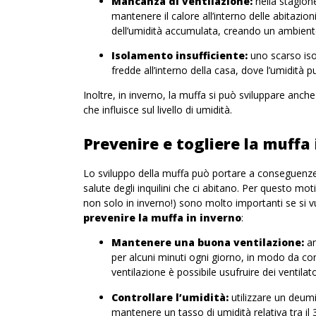
Mancanza di ventilazione:
nella stagion
mantenere il calore all’interno delle abitazion
dell’umidità accumulata, creando un ambiente
Isolamento insufficiente:
uno scarso iso
fredde all’interno della casa, dove l’umidità 
Inoltre, in
inverno, la muffa si può sviluppare anche
che influisce sul livello di umidità.
Prevenire e togliere la muffa 
Lo sviluppo della muffa può portare a conseguenze neg
salute degli inquilini che ci abitano. Per questo mo
non solo in inverno!) sono molto importanti se si v
prevenire la muffa in inverno
:
Mantenere una buona ventilazione:
an
per alcuni minuti ogni giorno, in modo da co
ventilazione è possibile usufruire dei ventilato
Controllare l’umidità:
utilizzare un deumid
mantenere un
tasso di umidità relativa
tra il