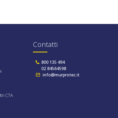
Contatti
800 135 494
02 84564598
i
info@murprotec.it
ltri CTA