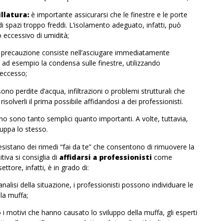
illatura:
è importante assicurarsi che le finestre e le porte
di spazi troppo freddi. L’isolamento adeguato, infatti, può
o eccessivo di umidità;
 precauzione consiste nell’asciugare immediatamente
ad esempio la condensa sulle finestre, utilizzando
 eccesso;
sono perdite d’acqua, infiltrazioni o problemi strutturali che
risolverli il prima possibile affidandosi a dei professionisti.
no sono tanto semplici quanto importanti. A volte, tuttavia,
luppa lo stesso.
esistano dei
rimedi “fai da te”
che consentono di rimuovere la
iva si consiglia di
affidarsi a professionisti
come
ttore, infatti, è in grado di:
analisi della situazione, i professionisti possono individuare le
la muffa;
 motivi che hanno causato lo sviluppo della muffa, gli esperti