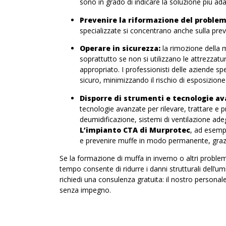
sono in grado di indicare la soluzione più adat
Prevenire la riformazione del problem
specializzate si concentrano anche sulla prev
Operare in sicurezza:
la rimozione della 
soprattutto se non si utilizzano le attrezzat
appropriato. I professionisti delle aziende sp
sicuro, minimizzando il rischio di esposizione
Disporre di strumenti e tecnologie av
tecnologie avanzate per rilevare, trattare e p
deumidificazione, sistemi di ventilazione adegu
L’impianto CTA di Murprotec
, ad esemp
e prevenire muffe in modo permanente, grazie 
Se la formazione di muffa in inverno o altri problemi
tempo consente di ridurre i danni strutturali dell’u
richiedi una consulenza gratuita: il nostro personal
senza impegno.