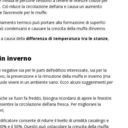
e fredda le persone tendono a tenere le finestre chiuse per
i. Ciò riduce la circolazione dell’aria e causa un aumento
 favorevole per le muffe;
lamento termico può portare alla formazione di superfici
può condensarsi e causare la crescita della muffa d’inverno
.
 a causa della
differenza di temperatura tra le stanze
,
in inverno
ative sia per le parti dell’edificio interessate, sia per la
tivo, la prevenzione e la rimozione della muffa in inverno (ma
uole vivere in un ambiente sano. Ecco alcuni suggerimenti per
che se fuori fa freddo, bisogna ricordarsi di aprire le finestre
nsentire la
circolazione dell’aria fresca
. Per migliorare la
ri;
ificatore consente di ridurre il livello di umidità casalingo e
 30% e il 50%. Questo può ostacolare la crescita della muffa;