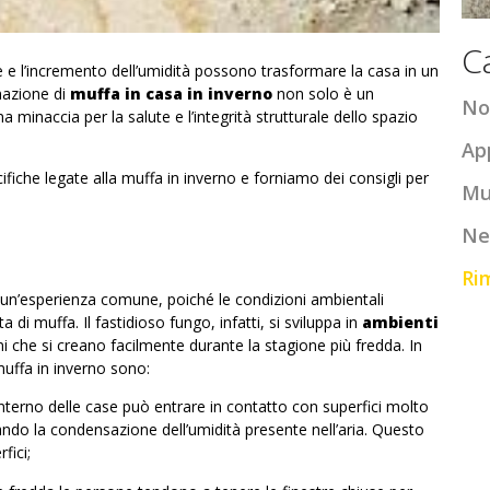
C
re e l’incremento dell’umidità possono trasformare la casa in un
mazione di
muffa in casa in inverno
non solo è un
No
inaccia per la salute e l’integrità strutturale dello spazio
Ap
ifiche legate alla muffa in inverno e forniamo dei consigli per
Mu
Ne
Ri
è un’esperienza comune, poiché le condizioni ambientali
di muffa. Il fastidioso fungo, infatti, si sviluppa in
ambienti
ni che si creano facilmente durante la stagione più fredda. In
muffa in inverno sono:
l’interno delle case può entrare in contatto con superfici molto
sando la
condensazione dell’umidità presente nell’aria
. Questo
fici;