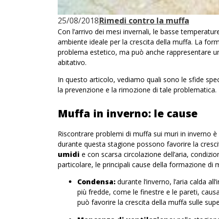
25/08/2018
Rimedi contro la muffa
Con l’arrivo dei mesi invernali, le basse temperatu
ambiente ideale per la crescita della muffa. La for
problema estetico, ma può anche rappresentare una m
abitativo.
In questo articolo, vediamo quali sono le sfide spec
la prevenzione e la rimozione di tale problematica.
Muffa in inverno: le cause
Riscontrare problemi di muffa sui muri in inverno 
durante questa stagione possono favorire la crescita 
umidi
e con scarsa circolazione dell’aria, condizio
particolare, le principali cause della formazione di 
Condensa:
durante l’inverno, l’aria calda al
più fredde, come le finestre e le pareti, cau
può favorire la crescita della muffa sulle super