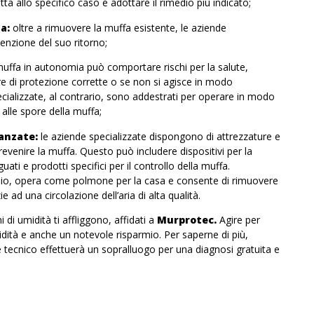
ta allo specifico caso e adottare il rimedio più indicato;
a:
oltre a rimuovere la muffa esistente, le aziende
enzione del suo ritorno;
muffa in autonomia può comportare rischi per la salute,
ure di protezione corrette o se non si agisce in modo
ecializzate, al contrario, sono addestrati per operare in modo
 alle spore della muffa;
anzate:
le aziende specializzate dispongono di attrezzature e
revenire la muffa. Questo può includere dispositivi per la
ati e prodotti specifici per il controllo della muffa.
io, opera come polmone per la casa e consente di rimuovere
ad una circolazione dell’aria di alta qualità.
 di umidità ti affliggono, affidati a
Murprotec.
Agire per
midità e anche un notevole risparmio. Per saperne di più,
e tecnico effettuerà un sopralluogo per una diagnosi gratuita e