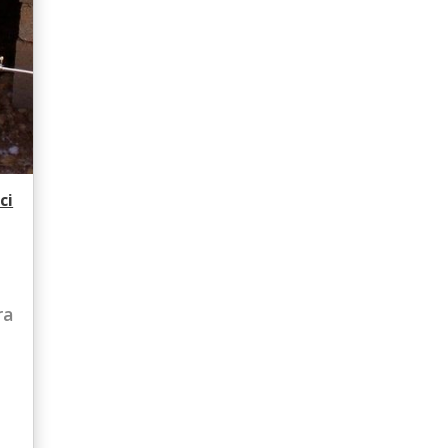
ci
a
ra