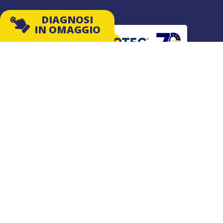
DIAGNOSI
IN OMAGGIO
Con oltre 70 anni di esperienza internaziona
settore, siamo all’avanguardia nel fornire ai 
le soluzioni definitive più efficaci e durature
DIAGNOSI IN OMAGGIO