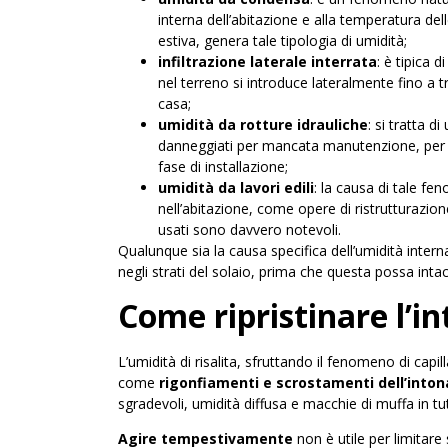
interna dell’abitazione e alla temperatura del
estiva, genera tale tipologia di umidità;
infiltrazione laterale interrata
: è tipica 
nel terreno si introduce lateralmente fino a 
casa;
umidità da rotture idrauliche
: si tratta d
danneggiati per mancata manutenzione, per i
fase di installazione;
umidità da lavori edili
: la causa di tale fen
nell’abitazione, come opere di ristrutturazione
usati sono davvero notevoli.
Qualunque sia la causa specifica dell’umidità intern
negli strati del solaio, prima che questa possa inta
Come ripristinare l’i
L’umidità di risalita, sfruttando il fenomeno di capi
come
rigonfiamenti e scrostamenti dell’into
sgradevoli, umidità diffusa e macchie di muffa in tu
Agire tempestivamente
non è utile per limitare