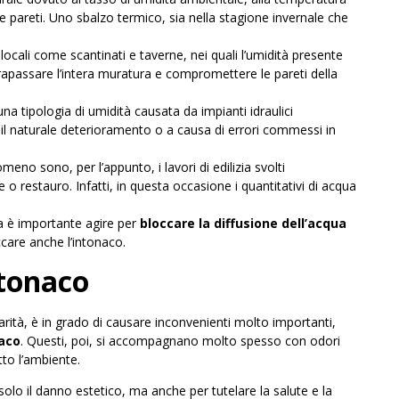
le pareti. Uno sbalzo termico, sia nella stagione invernale che
di locali come scantinati e taverne, nei quali l’umidità presente
trapassare l’intera muratura e compromettere le pareti della
i una tipologia di umidità causata da impianti idraulici
l naturale deterioramento o a causa di errori commessi in
omeno sono, per l’appunto, i lavori di edilizia svolti
 o restauro. Infatti, in questa occasione i quantitativi di acqua
a è importante agire per
bloccare la diffusione dell’acqua
ccare anche l’intonaco.
ntonaco
llarità, è in grado di causare inconvenienti molto importanti,
naco
. Questi, poi, si accompagnano molto spesso con odori
tto l’ambiente.
 solo il danno estetico, ma anche per tutelare la salute e la