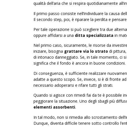
qualità dell’aria che si respira quotidianamente all’in
Il primo passo consiste nell’individuare la causa de
Il secondo step, poi, è riparare la perdita e pensare
Per tale operazione si può scegliere tra due alterna
oppure affidarsi a una
ditta specializzata
in mater
Nel primo caso, sicuramente, le risorse da investir
iniziare, bisogna
grattare via lo strato
di pittura
di intonaco danneggiato. Se, in tale momento, ci si 
significa che il fondo è ancora in buone condizioni.
Di conseguenza, è sufficiente realizzare nuovamente
adatte a questo scopo. Se, invece, si è di fronte ad
necessario adoperarsi e rifare tutti gli strati.
Quando si agisce con rimedi fai da te è possibile in
peggiorare la situazione. Uno degli sbagli più diffuso
elementi assorbenti
.
In tal modo, non si rimedia allo scrostamento dell’i
Dunque, diventa difficile tenere sotto controllo l’e