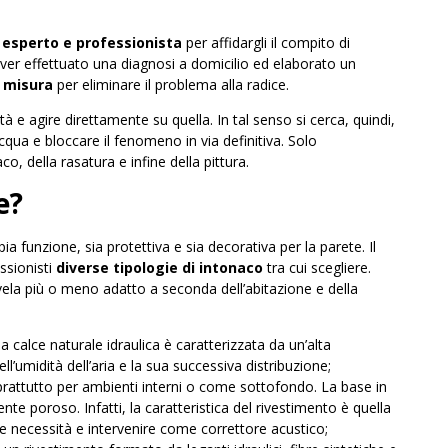
n
esperto e professionista
per affidargli il compito di
o aver effettuato una diagnosi a domicilio ed elaborato un
u misura
per eliminare il problema alla radice.
ità e agire direttamente su quella. In tal senso si cerca, quindi,
’acqua e bloccare il fenomeno in via definitiva. Solo
co, della rasatura e infine della pittura.
e?
a funzione, sia protettiva e sia decorativa per la parete. Il
ssionisti
diverse tipologie di intonaco
tra cui scegliere.
rivela più o meno adatto a seconda dell’abitazione e della
 la calce naturale idraulica è caratterizzata da un’alta
ll’umidità dell’aria e la sua successiva distribuzione;
oprattutto per ambienti interni o come sottofondo. La base in
te poroso. Infatti, la caratteristica del rivestimento è quella
 alle necessità e intervenire come correttore acustico;