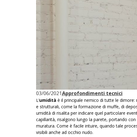
03/06/2021
Approfondimenti tecnici
L’
umidità
è il principale nemico di tutte le dimore:
e strutturali, come la formazione di muffe, di depositi
umidità di risalita per indicare quel particolare eve
capillarità
, risalgono lungo la parete, portando con s
muratura. Come è facile intuire, quando tale process
visibili anche ad occhio nudo.