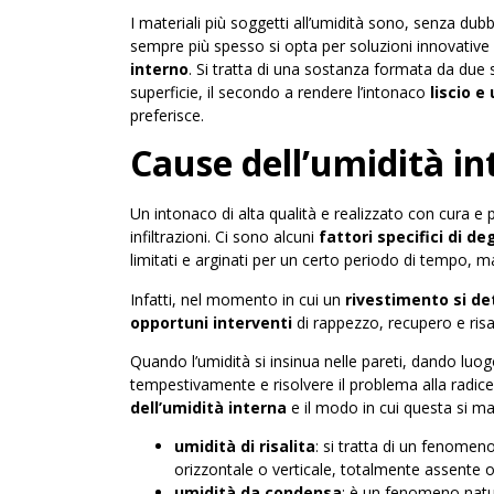
I materiali più soggetti all’umidità sono, senza dubb
sempre più spesso si opta per soluzioni innovative e
interno
. Si tratta di una sostanza formata da due s
superficie, il secondo a rendere l’intonaco
liscio e
preferisce.
Cause dell’umidità in
Un intonaco di alta qualità e realizzato con cura e p
infiltrazioni. Ci sono alcuni
fattori specifici di d
limitati e arginati per un certo periodo di tempo, ma 
Infatti, nel momento in cui un
rivestimento si de
opportuni interventi
di rappezzo, recupero e ri
Quando l’umidità si insinua nelle pareti, dando luo
tempestivamente e risolvere il problema alla radice. 
dell’umidità interna
e il modo in cui questa si ma
umidità di risalita
: si tratta di un fenome
orizzontale o verticale, totalmente assente 
umidità da condensa
: è un fenomeno natur