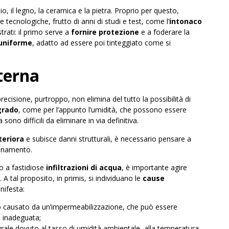
io, il legno, la ceramica e la pietra. Proprio per questo,
 tecnologiche, frutto di anni di studi e test, come l’
intonaco
trati: il primo serve a
fornire protezione
e a foderare la
 uniforme
, adatto ad essere poi tinteggiato come si
terna
recisione, purtroppo, non elimina del tutto la possibilità di
egrado
, come per l’appunto l’umidità, che possono essere
sono difficili da eliminare in via definitiva.
teriora
e subisce danni strutturali, è necessario pensare a
sanamento.
go a fastidiose
infiltrazioni di acqua
, è importante agire
A tal proposito, in primis, si individuano le
cause
nifesta:
no causato da un’impermeabilizzazione, che può essere
o inadeguata;
ale dovuto al tasso di umidità ambientale, alla temperatura