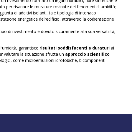
di un rivestimento formato da leganti idraulici, fibre sintetiche e
zzato per risanare le murature rovinate dei fenomeni di umidità;
aggiunta di additivi isolanti, tale tipologia di intonaco
stazione energetica dell’edificio, attraverso la coibentazione
ipo di rivestimento è dovuto sicuramente alla sua versatilità,
.
 l’umidità, garantisce
risultati soddisfacenti e duraturi
ai
r valutare la situazione sfrutta un
approccio scientifico
 ecologici, come microemulsioni idrofobiche, bicomponenti