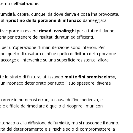
terno dell’abitazione.
ll’umidità, capire, dunque, da dove deriva e cosa l’ha provocata.
 al
ripristino della porzione di intonaco
danneggiata.
tive: porre in essere
rimedi casalinghi
per attutire il danno,
ia per ottenere dei risultati duraturi ed efficienti.
e per un’operazione di manutenzione sono inferiori. Per
, poi quello di rasatura e infine quello di finitura della porzione
accorge di intervenire su una superficie resistente, allora
 lo strato di finitura, utilizzando
malte fini premiscelate,
 un intonaco deteriorato per tutto il suo spessore, diventa
correre in numerosi errori
,
a causa dell’inesperienza, e
 e difficile da rimediare è quello di ricoprire i muri con
ntonaco o alla diffusione dell’umidità, ma si nasconde il danno.
ntità del deterioramento e si rischia solo di compromettere la