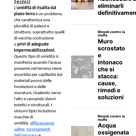
tecnici
L’
umidità di risalita dal 
piano terra 
è un problema 
che caratterizza una 
pluralità di palazzi e 
strutture, soprattutto quelli 
di vecchia costruzione 
o 
privi di adeguate 
impermeabilizzazioni
. 
Questo tipo di umidità si 
manifesta quando l’acqua 
presente nel terreno viene 
assorbita per capillarità dai 
materiali porosi delle 
fondazioni e delle 
murature, risalendo verso 
l’alto e causando danni 
estetici e strutturali. I 
sintomi tipici includono 
macchie di 
umidità, 
efflorescenze 
saline
, 
scrostamenti 
dell’intonaco
 e 