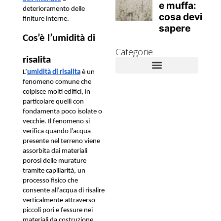
deterioramento delle 
finiture interne.
Cos’è l’umidità di 
Categorie
risalita
L’
umidità di risalita
 è un 
fenomeno comune che 
Novità Aziendali
Approfondimenti tecnici
Muffa e danni alla salute
Rimedi contro la muffa
colpisce molti edifici, in 
particolare quelli con 
fondamenta poco isolate o 
vecchie. Il fenomeno si 
verifica quando l’acqua 
presente nel terreno viene 
assorbita dai materiali 
porosi delle murature 
tramite capillarità, un 
processo fisico che 
consente all’acqua di risalire 
verticalmente attraverso 
piccoli pori e fessure nei 
materiali da costruzione. 