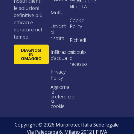
Sostituzione
nostri clienti
filtri CTA
le soluzioni
Muffa
definitive più
Cookie
efficaci e
Umidità
Policy
durature nel
di
tempo.
risalita
Richiedi
il
DIAGNOSI
Infiltrazioni
modulo
IN
d’acqua
di
OMAGGIO
recesso
Privacy
Policy
Aggiorna
le
preferenze
sui
cookie
Copyright © 2026 Murprotec Italia Sede legale:
Via Paleocapa 6, Milano 20121
P.IVA