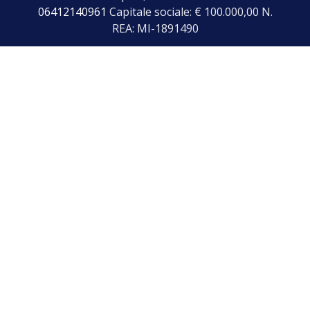
06412140961
Capitale sociale: € 100.000,00 N.
REA: MI-1891490