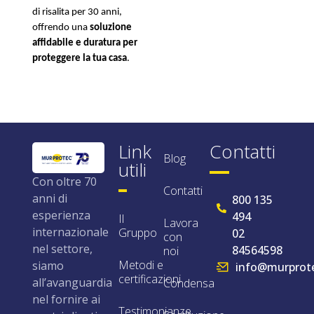
di risalita per 30 anni, 
offrendo una 
soluzione 
affidabile e duratura per 
proteggere la tua casa
.
Link
Contatti
Blog
utili
Con oltre 70
Contatti
anni di
800 135
esperienza
494
Il
Lavora
internazionale
Gruppo
02
con
nel settore,
84564598
noi
Metodi e
siamo
info@murprote
certificazioni
all’avanguardia
Condensa
nel fornire ai
Testimonianze