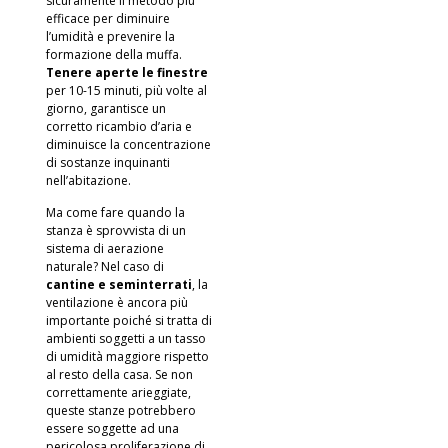
sicuramente il metodo più
efficace per diminuire
l’umidità e prevenire la
formazione della muffa.
Tenere aperte le finestre
per 10-15 minuti, più volte al
giorno, garantisce un
corretto ricambio d’aria e
diminuisce la concentrazione
di sostanze inquinanti
nell’abitazione.
Ma come fare quando la
stanza è sprovvista di un
sistema di aerazione
naturale? Nel caso di
cantine e seminterrati
, la
ventilazione è ancora più
importante poiché si tratta di
ambienti soggetti a un tasso
di umidità maggiore rispetto
al resto della casa. Se non
correttamente arieggiate,
queste stanze potrebbero
essere soggette ad una
pericolosa proliferazione di