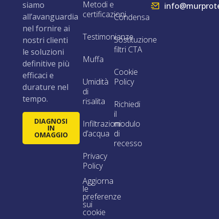
Metodi e
siamo
info@murprote
certificazioni
all’avanguardia
Condensa
nel fornire ai
Testimonianze
Sostituzione
nostri clienti
filtri CTA
le soluzioni
Muffa
definitive più
Cookie
efficaci e
Umidità
Policy
durature nel
di
tempo.
risalita
Richiedi
il
DIAGNOSI
Infiltrazioni
modulo
IN
d’acqua
di
OMAGGIO
recesso
Privacy
Policy
Aggiorna
le
preferenze
sui
cookie