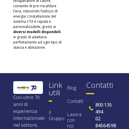
recuperatore di calore,
consente di pre-riscaldare
l’aria, riducendo l’utilizzo di
energia. L’installazione del
sistema CTA è rapida e
personalizzabile, grazie ai
diversi modelli disponibili
in grado di adattarsi
perfettamente ad ogni tipo di
stanza e abitazione.
Link
Contatti
Blog
utili
Con oltre 70
Contatti
anni di
800 135
esperienza
494
Il
Lavora
internazionale
Gruppo
02
con
nel settore,
84564598
noi