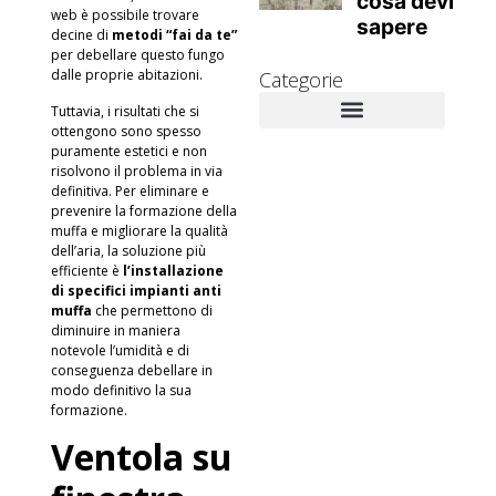
web è possibile trovare
decine di
metodi “fai da te”
per debellare questo fungo
dalle proprie abitazioni.
Categorie
Tuttavia, i risultati che si
ottengono sono spesso
Novità Aziendali
Approfondimenti tecnici
Muffa e danni alla salute
Rimedi contro la muffa
puramente estetici e non
risolvono il problema in via
definitiva. Per eliminare e
prevenire la formazione della
muffa e migliorare la qualità
dell’aria, la soluzione più
efficiente è
l’installazione
di specifici impianti anti
muffa
che permettono di
diminuire in maniera
notevole l’umidità e di
conseguenza debellare in
modo definitivo la sua
formazione.
Ventola su