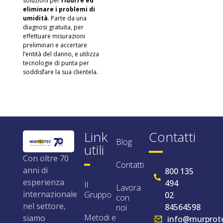
soluzioni per
ridurre ed
eliminare i problemi di
umidità
. Parte da una
diagnosi gratuita, per
effettuare misurazioni
preliminari e accertare
l’entità del danno, e utilizza
tecnologie di punta per
soddisfare la sua clientela.
Link
Contatti
Blog
utili
Con oltre 70
Contatti
anni di
800 135
esperienza
494
Il
Lavora
internazionale
Gruppo
02
con
nel settore,
84564598
noi
Metodi e
siamo
info@murprote