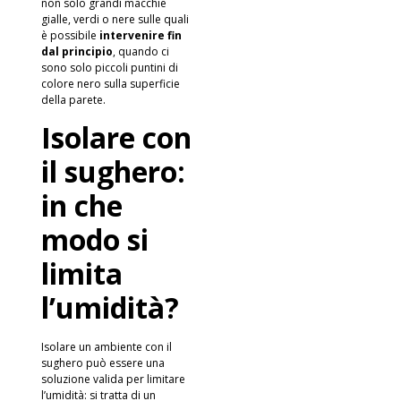
non solo grandi macchie
gialle, verdi o nere sulle quali
è possibile
intervenire fin
dal principio
, quando ci
sono solo piccoli puntini di
colore nero sulla superficie
della parete.
Isolare con
il sughero:
in che
modo si
limita
l’umidità?
Isolare un ambiente con il
sughero può essere una
soluzione valida per limitare
l’umidità: si tratta di un