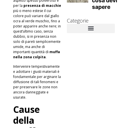
aspetto spesso polveroso e
per la
presenza di macchie
più o meno estese il cui
colore può variare dal giallo
Categorie
ocra al verde muschio, fino a
poter apparire anche nere; in
quest’ultimo caso, senza
dubbio, si in presenza non
Novità Aziendali
Approfondimenti tecnici
Muffa e danni alla salute
Rimedi contro la muffa
solo di pareti semplicemente
umide, ma anche di
importanti quantità di
muffa
nella zona colpita
.
Intervenire tempestivamente
e adottare i giusti materiali è
fondamentale per arginare la
diffusione di tali fenomeni e
per preservare le zone non
ancora danneggiate e
usurate.
Cause
della