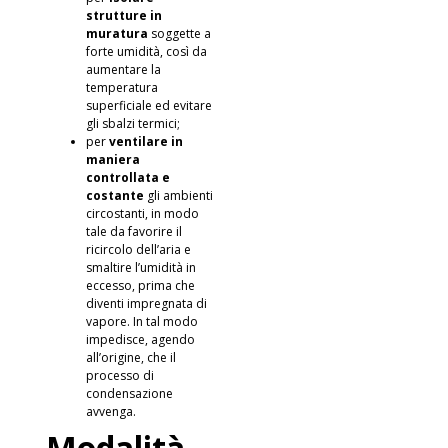
strutture in
muratura
soggette a
forte umidità, così da
aumentare la
temperatura
superficiale ed evitare
gli sbalzi termici;
per
ventilare in
maniera
controllata e
costante
gli ambienti
circostanti, in modo
tale da
favorire il
ricircolo dell’aria
e
smaltire l’umidità in
eccesso, prima che
diventi impregnata di
vapore. In tal modo
impedisce, agendo
all’origine, che il
processo di
condensazione
avvenga.
Modalità