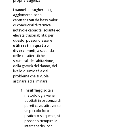
proprie esigenze.
I pannelli di sughero o gli
agglomerati sono
caratterizzati da bassi valori
di conducibilità termica,
notevole capacità isolante ed
elevata traspirabilità: per
questo, possono essere
utilizzati in quattro
diversi modi
, a seconda
delle caratteristiche
strutturali dell’abitazione,
della gravità del danno, del
livello di umidità e del
problema che si vuole
arginare ed eliminare:
insufflaggio
: tale
metodologia viene
adottati in presenza di
pareti cave. attraverso
un piccolo foro
praticato su queste, si
possono riempire le
intercapedini con