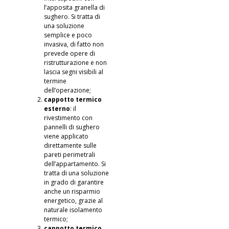
l’apposita granella di
sughero. Si tratta di
una soluzione
semplice e poco
invasiva, di fatto non
prevede opere di
ristrutturazione e non
lascia segni visibili al
termine
dell’operazione;
cappotto termico
esterno
: il
rivestimento con
pannelli di sughero
viene applicato
direttamente sulle
pareti perimetrali
dell’appartamento. Si
tratta di una soluzione
in grado di garantire
anche un risparmio
energetico, grazie al
naturale isolamento
termico;
cappotto termico