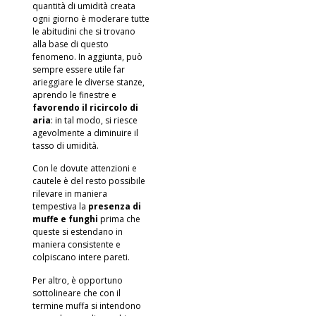
quantità di umidità creata
ogni giorno è moderare tutte
le abitudini che si trovano
alla base di questo
fenomeno. In aggiunta, può
sempre essere utile far
arieggiare le diverse stanze,
aprendo le finestre e
favorendo il ricircolo di
aria
: in tal modo, si riesce
agevolmente a diminuire il
tasso di umidità.
Con le dovute attenzioni e
cautele è del resto possibile
rilevare in maniera
tempestiva la
presenza di
muffe e funghi
prima che
queste si estendano in
maniera consistente e
colpiscano intere pareti.
Per altro, è opportuno
sottolineare che con il
termine muffa si intendono