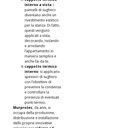
interno a vista
: i
pannelli di sughero
diventano anche un
rivestimento estetico
per la stanza. Di fatto,
questi vengono
applicati a vista,
decorando, isolando
e arredando
l’appartamento in
maniera semplice e
anche fai da te;
cappotto termico
interno
: si applicano
spessori di sughero
con l’obiettivo di
prevenire la condensa
e controllare la
presenza di eventuali
ponti termici.
Murprotec
, da anni, si
occupa della produzione,
distribuzione e installazione
delle proprie innovative