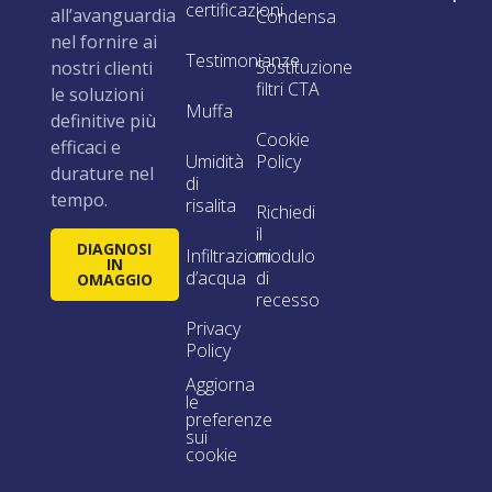
certificazioni
all’avanguardia
Condensa
nel fornire ai
Testimonianze
Sostituzione
nostri clienti
filtri CTA
le soluzioni
Muffa
definitive più
Cookie
efficaci e
Umidità
Policy
durature nel
di
tempo.
risalita
Richiedi
il
DIAGNOSI
Infiltrazioni
modulo
IN
d’acqua
di
OMAGGIO
recesso
Privacy
Policy
Aggiorna
le
preferenze
sui
cookie